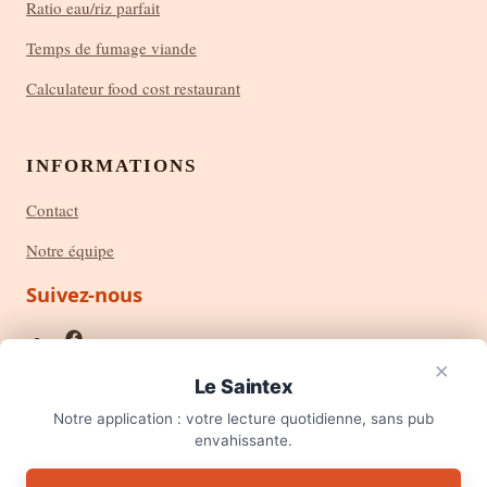
Ratio eau/riz parfait
Temps de fumage viande
Calculateur food cost restaurant
INFORMATIONS
Contact
Notre équipe
Suivez-nous
×
Le Saintex
Notre application : votre lecture quotidienne, sans pub
×
Une question cuisine ? 🍳
envahissante.
© 2026 Le Saintex — rendez-vous mensuel des saveurs et des saisons