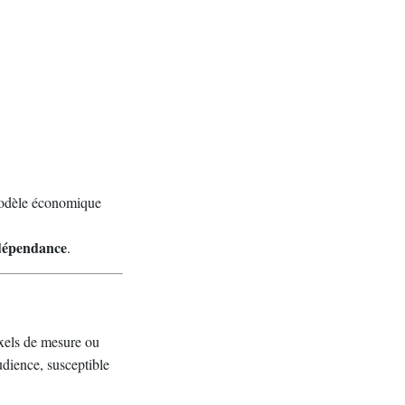
 modèle économique
indépendance
.
ixels de mesure ou
udience, susceptible