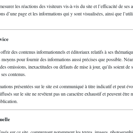
mesurer les réactions des visiteurs vis-à-vis du site et l’efficacité de ses
s d’une page et les informations qui y sont visualisées, ainsi que l’utili
vice
à offrir des contenus informationnels et éditoriaux relatifs à ses thématiqu
 moyens pour fournir des informations aussi précises que possible. Néan
des omissions, inexactitudes ou défauts de mise à jour, qu’ils soient de s
à ses contenus.
tions présentées sur le site est communiqué à titre indicatif et peut év
fusés sur le site ne revêtent pas un caractère exhaustif et peuvent être 
blication.
uelle
fusés sur ce site, comprenant notamment les textes, images, photographi