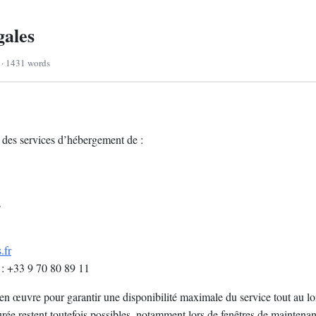
gales
d · 1431 words
 des services d’hébergement de :
s
.fr
 : +33 9 70 80 89 11
en œuvre pour garantir une disponibilité maximale du service tout au l
rée restent toutefois possibles, notamment lors de fenêtres de maintenan